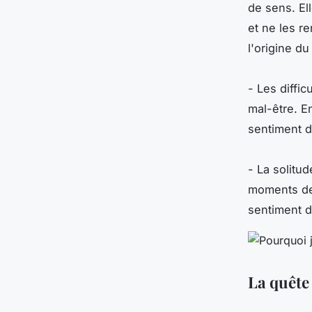
de sens. El
et ne les r
l'origine du
- Les diffic
mal-être. En
sentiment d
- La solitud
moments de 
sentiment d
La quête