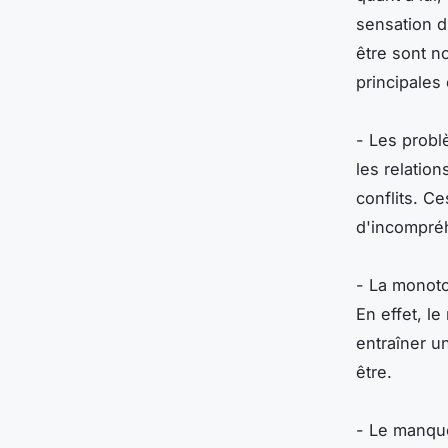
sensation d'
être sont n
principales 
- Les problè
les relatio
conflits. C
d'incompréh
- La monoto
En effet, l
entraîner u
être.
- Le manque