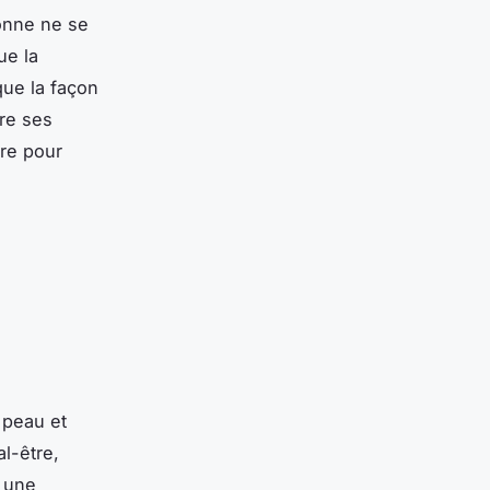
onne ne se
ue la
que la façon
re ses
re pour
 peau et
l-être,
r une