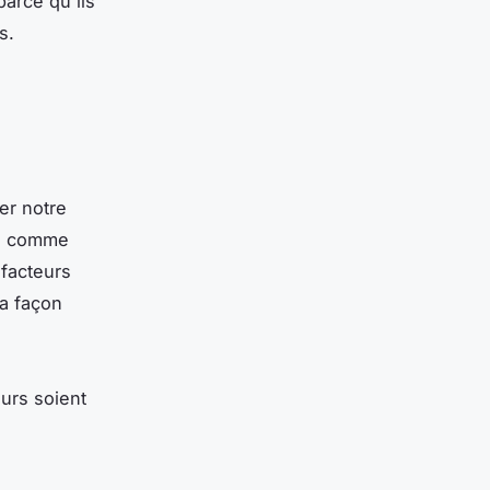
arce qu'ils
s.
ner notre
e, comme
 facteurs
la façon
urs soient