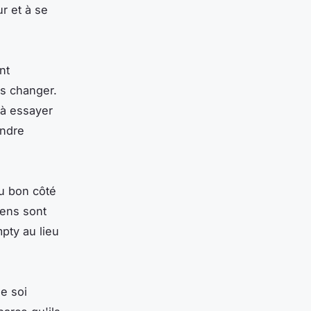
r et à se
nt
es changer.
 à essayer
endre
du bon côté
gens sont
pty au lieu
de soi