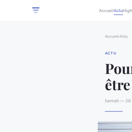
Accueil
Actu
High
Accueil
›
Actu
ACTU
Pour
être
hannah — 28 