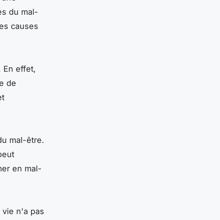
ses du mal-
les causes
 En effet,
ce de
et
du mal-être.
peut
mer en mal-
 vie n'a pas