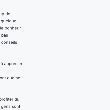
oup de
 quelque
 le bonheur
s pas
 conseils
 à apprécier
font que se
profiter du
 gens sont