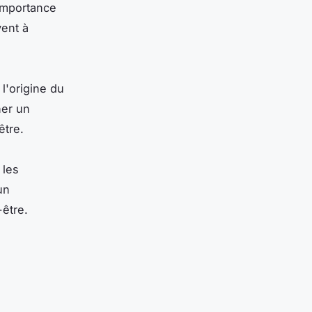
 importance
vent à
 l'origine du
ner un
être.
 les
un
-être.